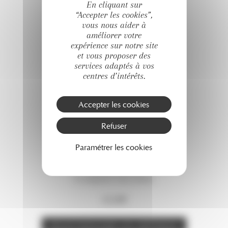
En cliquant sur
“Accepter les cookies”,
ACHETER
vous nous aider à
améliorer votre
expérience sur notre site
et vous proposer des
services adaptés à vos
centres d’intérêts.
Accepter les cookies
Refuser
Paramétrer les cookies
Coffret Découverte Roll-on
Coffret 3 roll-on.
A composer vous-même.
45,00
€
SÉLECTIONNER LES OPTIONS