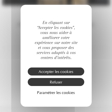
Dans le monde
En cliquant sur
DIVINE vous suit partout dans le monde
“Accepter les cookies”,
vous nous aider à
Voir la boutique
améliorer votre
expérience sur notre site
et vous proposer des
services adaptés à vos
centres d’intérêts.
Accepter les cookies
#DIVINE_OFFICIEL
Refuser
Suivez-nous sur Instagram
Paramétrer les cookies