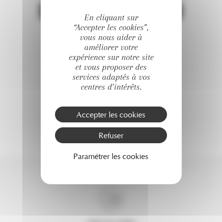
SÉLECTIONNER LES OPTIONS
En cliquant sur
“Accepter les cookies”,
vous nous aider à
améliorer votre
expérience sur notre site
et vous proposer des
services adaptés à vos
centres d’intérêts.
#DIVINE_OFFICIEL
Accepter les cookies
Suivez-nous sur Instagram
Refuser
Paramétrer les cookies